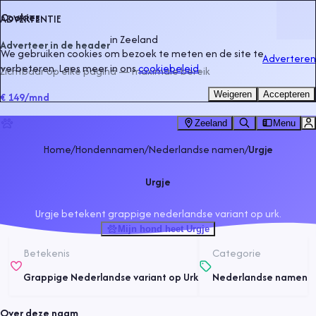
Cookies
ADVERTENTIE
in
Zeeland
Adverteer in de header
We gebruiken cookies om bezoek te meten en de site te
Adverteren
verbeteren. Lees meer in ons
cookiebeleid
.
Zichtbaar op elke pagina — maximale bereik
Weigeren
Accepteren
€ 149
/mnd
Zeeland
Menu
Home
/
Hondennamen
/
Nederlandse namen
/
Urgje
Urgje
Urgje betekent grappige nederlandse variant op urk.
Mijn hond heet Urgje
Betekenis
Categorie
Grappige Nederlandse variant op Urk
Nederlandse namen
Over deze naam