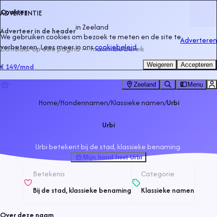
Cookies
ADVERTENTIE
in
Zeeland
Adverteer in de header
We gebruiken cookies om bezoek te meten en de site te
Adverteren
verbeteren. Lees meer in ons
cookiebeleid
.
Zichtbaar op elke pagina — maximale bereik
Weigeren
Accepteren
€ 149
/mnd
Zeeland
Menu
Home
/
Hondennamen
/
Klassieke namen
/
Urbi
Urbi
Urbi betekent bij de stad, klassieke benaming.
Mijn hond heet Urbi
Betekenis
Categorie
Bij de stad, klassieke benaming
Klassieke namen
Over deze naam