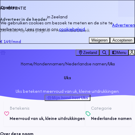
Cookies
ADVERTENTIE
in
Zeeland
Adverteer in de header
We gebruiken cookies om bezoek te meten en de site te
Adverteren
verbeteren. Lees meer in ons
cookiebeleid
.
Zichtbaar op elke pagina — maximale bereik
Weigeren
Accepteren
€ 149
/mnd
Zeeland
Menu
Home
/
Hondennamen
/
Nederlandse namen
/
Uks
Uks
Uks betekent meervoud van uk, kleine uitdrukkingen.
Mijn hond heet Uks
Betekenis
Categorie
Meervoud van uk, kleine uitdrukkingen
Nederlandse namen
Over deze naam