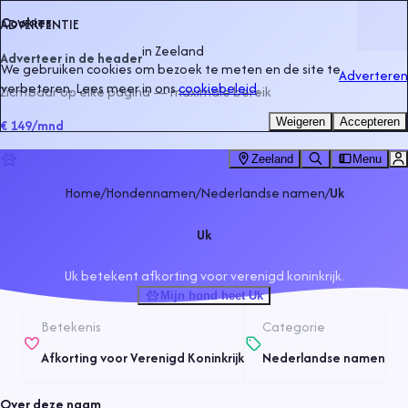
Cookies
ADVERTENTIE
in
Zeeland
Adverteer in de header
We gebruiken cookies om bezoek te meten en de site te
Adverteren
verbeteren. Lees meer in ons
cookiebeleid
.
Zichtbaar op elke pagina — maximale bereik
Weigeren
Accepteren
€ 149
/mnd
Zeeland
Menu
Home
/
Hondennamen
/
Nederlandse namen
/
Uk
Uk
Uk betekent afkorting voor verenigd koninkrijk.
Mijn hond heet Uk
Betekenis
Categorie
Afkorting voor Verenigd Koninkrijk
Nederlandse namen
Over deze naam