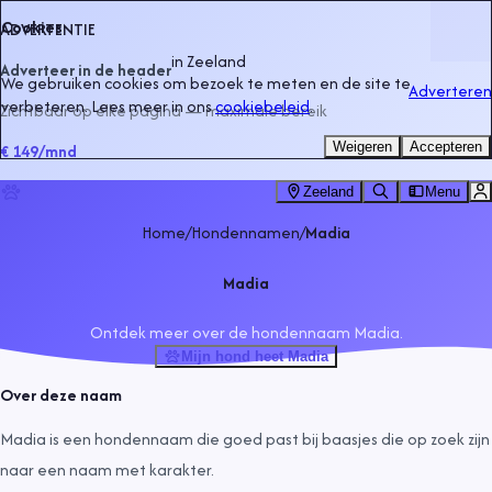
Cookies
ADVERTENTIE
in
Zeeland
Adverteer in de header
We gebruiken cookies om bezoek te meten en de site te
Adverteren
verbeteren. Lees meer in ons
cookiebeleid
.
Zichtbaar op elke pagina — maximale bereik
Weigeren
Accepteren
€ 149
/mnd
Zeeland
Menu
Home
/
Hondennamen
/
Madia
Madia
Ontdek meer over de hondennaam Madia.
Mijn hond heet Madia
Over deze naam
Madia is een hondennaam die goed past bij baasjes die op zoek zijn
naar een naam met karakter.