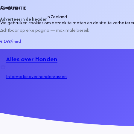
Cookies
ADVERTENTIE
in
Zeeland
Adverteer in de header
We gebruiken cookies om bezoek te meten en de site te verbeteren
Zichtbaar op elke pagina — maximale bereik
€ 149
/mnd
Alles over Honden
Informatie over hondenrassen