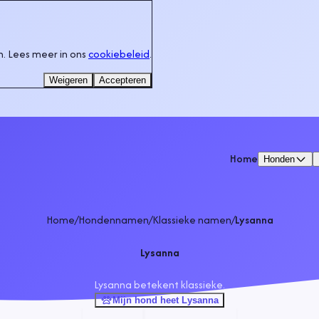
. Lees meer in ons
cookiebeleid
.
Weigeren
Accepteren
Home
Honden
Home
/
Hondennamen
/
Klassieke namen
/
Lysanna
Lysanna
Lysanna betekent klassieke.
Mijn hond heet Lysanna