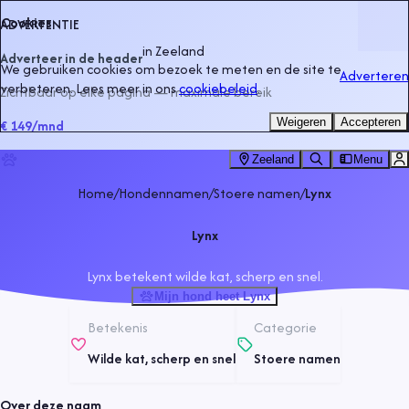
Cookies
ADVERTENTIE
in
Zeeland
Adverteer in de header
We gebruiken cookies om bezoek te meten en de site te
Adverteren
verbeteren. Lees meer in ons
cookiebeleid
.
Zichtbaar op elke pagina — maximale bereik
Weigeren
Accepteren
€ 149
/mnd
Zeeland
Menu
Home
/
Hondennamen
/
Stoere namen
/
Lynx
Lynx
Lynx betekent wilde kat, scherp en snel.
Mijn hond heet Lynx
Betekenis
Categorie
Wilde kat, scherp en snel
Stoere namen
Over deze naam