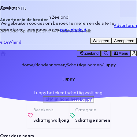
Cookies
ADVERTENTIE
in
Zeeland
Adverteer in de header
We gebruiken cookies om bezoek te meten en de site te
Adverteren
verbeteren. Lees meer in ons
cookiebeleid
.
Zichtbaar op elke pagina — maximale bereik
Weigeren
Accepteren
€ 149
/mnd
Zeeland
Menu
Home
/
Hondennamen
/
Schattige namen
/
Luppy
Luppy
Luppy betekent schattig wolfjong.
Mijn hond heet Luppy
Betekenis
Categorie
Schattig wolfjong
Schattige namen
Over deze naam