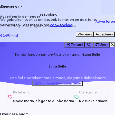
Cookies
ADVERTENTIE
in
Zeeland
Adverteer in de header
We gebruiken cookies om bezoek te meten en de site te
Adverteren
verbeteren. Lees meer in ons
cookiebeleid
.
Zichtbaar op elke pagina — maximale bereik
Weigeren
Accepteren
€ 149
/mnd
Zeeland
Menu
Home
/
Hondennamen
/
Klassieke namen
/
Luna Belle
Luna Belle
Luna Belle betekent mooie maan, elegante dubbelnaam.
Mijn hond heet Luna Belle
Betekenis
Categorie
Mooie maan, elegante dubbelnaam
Klassieke namen
Over deze naam