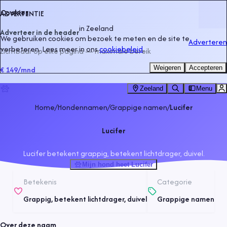
Cookies
ADVERTENTIE
in
Zeeland
Adverteer in de header
We gebruiken cookies om bezoek te meten en de site te
Adverteren
verbeteren. Lees meer in ons
cookiebeleid
.
Zichtbaar op elke pagina — maximale bereik
Weigeren
Accepteren
€ 149
/mnd
Zeeland
Menu
Home
/
Hondennamen
/
Grappige namen
/
Lucifer
Lucifer
Lucifer betekent grappig, betekent lichtdrager, duivel.
Mijn hond heet Lucifer
Betekenis
Categorie
Grappig, betekent lichtdrager, duivel
Grappige namen
Over deze naam