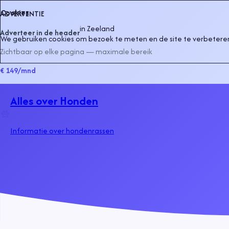
Cookies
ADVERTENTIE
in
Zeeland
Adverteer in de header
We gebruiken cookies om bezoek te meten en de site te verbeteren
Zichtbaar op elke pagina — maximale bereik
€ 149
/mnd
Alles over Honden
Informatie over hondenrassen