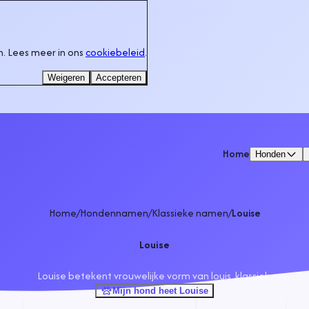
. Lees meer in ons
cookiebeleid
.
Weigeren
Accepteren
Home
Honden
Home
/
Hondennamen
/
Klassieke namen
/
Louise
Louise
Louise betekent vrouwelijke vorm van louis, klassiek.
Mijn hond heet Louise