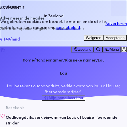
Cookies
ADVERTENTIE
in
Zeeland
Adverteer in de header
We gebruiken cookies om bezoek te meten en de site te
Adverteren
verbeteren. Lees meer in ons
cookiebeleid
.
Zichtbaar op elke pagina — maximale bereik
Weigeren
Accepteren
€ 149
/mnd
Zeeland
Menu
Home
/
Hondennamen
/
Klassieke namen
/
Lou
Lou
Lou betekent oudhoogduits, verkleinvorm van louis of louise;
'beroemde strijder'.
Mijn hond heet Lou
Betekenis
Oudhoogduits, verkleinvorm van Louis of Louise; 'beroemde
strijder'