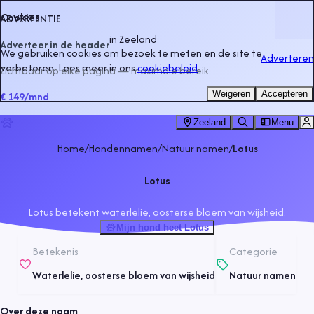
Cookies
ADVERTENTIE
in
Zeeland
Adverteer in de header
We gebruiken cookies om bezoek te meten en de site te
Adverteren
verbeteren. Lees meer in ons
cookiebeleid
.
Zichtbaar op elke pagina — maximale bereik
Weigeren
Accepteren
€ 149
/mnd
Zeeland
Menu
Home
/
Hondennamen
/
Natuur namen
/
Lotus
Lotus
Lotus betekent waterlelie, oosterse bloem van wijsheid.
Mijn hond heet Lotus
Betekenis
Categorie
Waterlelie, oosterse bloem van wijsheid
Natuur namen
Over deze naam