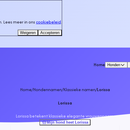
. Lees meer in ons
cookiebeleid
.
Weigeren
Accepteren
Home
Honden
Home
/
Hondennamen
/
Klassieke namen
/
Lorissa
Lorissa
Lorissa betekent klassieke elegante vrouwennaam.
Mijn hond heet Lorissa