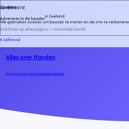
Cookies
ADVERTENTIE
in
Zeeland
Adverteer in de header
We gebruiken cookies om bezoek te meten en de site te verbeteren
Zichtbaar op elke pagina — maximale bereik
€ 149
/mnd
Alles over Honden
Informatie over hondenrassen