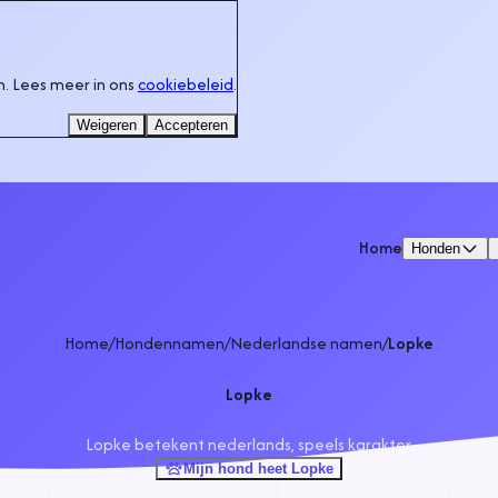
. Lees meer in ons
cookiebeleid
.
Weigeren
Accepteren
Home
Honden
Home
/
Hondennamen
/
Nederlandse namen
/
Lopke
Lopke
Lopke betekent nederlands, speels karakter.
Mijn hond heet Lopke