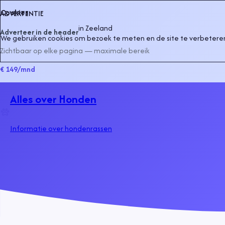
Cookies
ADVERTENTIE
in
Zeeland
Adverteer in de header
We gebruiken cookies om bezoek te meten en de site te verbeteren
Zichtbaar op elke pagina — maximale bereik
€ 149
/mnd
Alles over Honden
Informatie over hondenrassen