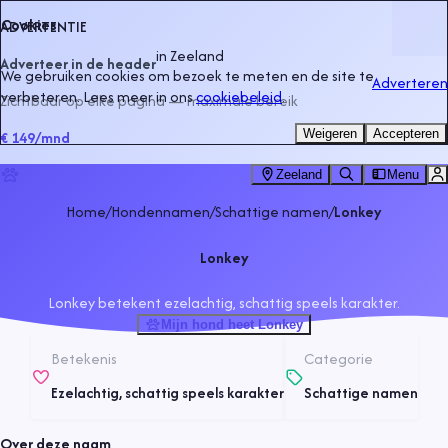
Cookies
ADVERTENTIE
in
Zeeland
Adverteer in de header
We gebruiken cookies om bezoek te meten en de site te
Adverteren
verbeteren. Lees meer in ons
cookiebeleid
.
Zichtbaar op elke pagina — maximale bereik
Weigeren
Accepteren
€ 149
/mnd
Zeeland
Menu
Home
/
Hondennamen
/
Schattige namen
/
Lonkey
Lonkey
Lonkey betekent ezelachtig, schattig speels karakter.
Mijn hond heet Lonkey
Betekenis
Categorie
Ezelachtig, schattig speels karakter
Schattige namen
Over deze naam