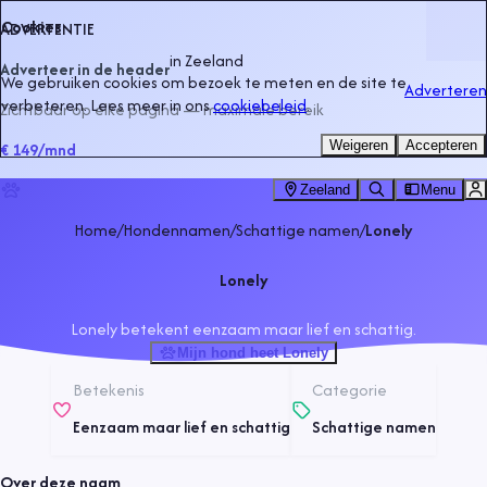
Cookies
ADVERTENTIE
in
Zeeland
Adverteer in de header
We gebruiken cookies om bezoek te meten en de site te
Adverteren
verbeteren. Lees meer in ons
cookiebeleid
.
Zichtbaar op elke pagina — maximale bereik
Weigeren
Accepteren
€ 149
/mnd
Zeeland
Menu
Home
/
Hondennamen
/
Schattige namen
/
Lonely
Lonely
Lonely betekent eenzaam maar lief en schattig.
Mijn hond heet Lonely
Betekenis
Categorie
Eenzaam maar lief en schattig
Schattige namen
Over deze naam