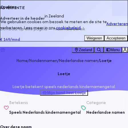
Cookies
ADVERTENTIE
in
Zeeland
Adverteer in de header
We gebruiken cookies om bezoek te meten en de site te
Adverteren
verbeteren. Lees meer in ons
cookiebeleid
.
Zichtbaar op elke pagina — maximale bereik
Weigeren
Accepteren
€ 149
/mnd
Zeeland
Menu
Home
/
Hondennamen
/
Nederlandse namen
/
Loetje
Loetje
Loetje betekent speels nederlands kindernamengetal.
Mijn hond heet Loetje
Betekenis
Categorie
Speels Nederlands kindernamengetal
Nederlandse namen
Over deze naam