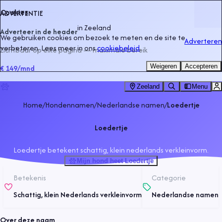
Cookies
ADVERTENTIE
in
Zeeland
Adverteer in de header
We gebruiken cookies om bezoek te meten en de site te
Adverteren
verbeteren. Lees meer in ons
cookiebeleid
.
Zichtbaar op elke pagina — maximale bereik
Weigeren
Accepteren
€ 149
/mnd
Zeeland
Menu
Home
/
Hondennamen
/
Nederlandse namen
/
Loedertje
Loedertje
Loedertje betekent schattig, klein nederlands verkleinvorm.
Mijn hond heet Loedertje
Betekenis
Categorie
Schattig, klein Nederlands verkleinvorm
Nederlandse namen
Over deze naam