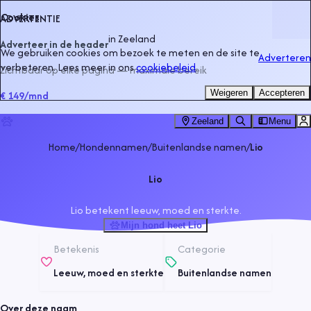
Cookies
ADVERTENTIE
in
Zeeland
Adverteer in de header
We gebruiken cookies om bezoek te meten en de site te
Adverteren
verbeteren. Lees meer in ons
cookiebeleid
.
Zichtbaar op elke pagina — maximale bereik
Weigeren
Accepteren
€ 149
/mnd
Zeeland
Menu
Home
/
Hondennamen
/
Buitenlandse namen
/
Lio
Lio
Lio betekent leeuw, moed en sterkte.
Mijn hond heet Lio
Betekenis
Categorie
Leeuw, moed en sterkte
Buitenlandse namen
Over deze naam