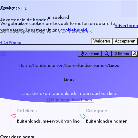
Cookies
ADVERTENTIE
in
Zeeland
Adverteer in de header
We gebruiken cookies om bezoek te meten en de site te
Adverteren
verbeteren. Lees meer in ons
cookiebeleid
.
Zichtbaar op elke pagina — maximale bereik
Weigeren
Accepteren
€ 149
/mnd
Zeeland
Menu
Home
/
Hondennamen
/
Buitenlandse namen
/
Linos
Linos
Linos betekent buitenlands, meervoud van lino.
Mijn hond heet Linos
Betekenis
Categorie
Buitenlands, meervoud van lino
Buitenlandse namen
Over deze naam