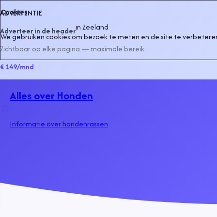
Cookies
ADVERTENTIE
in
Zeeland
Adverteer in de header
We gebruiken cookies om bezoek te meten en de site te verbeteren
Zichtbaar op elke pagina — maximale bereik
€ 149
/mnd
Alles over Honden
Informatie over hondenrassen