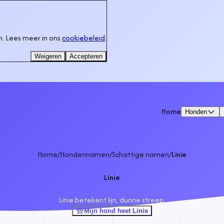
. Lees meer in ons
cookiebeleid
.
Weigeren
Accepteren
Home
Honden
Home
/
Hondennamen
/
Schattige namen
/
Linie
Linie
Linie betekent lijn, dunne streep.
Mijn hond heet Linie