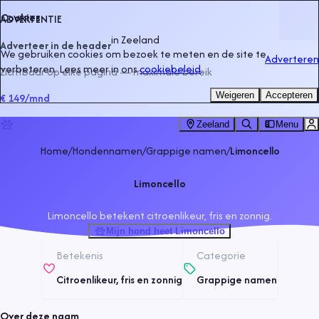
Cookies
ADVERTENTIE
in
Zeeland
Adverteer in de header
We gebruiken cookies om bezoek te meten en de site te
Adverteren
verbeteren. Lees meer in ons
cookiebeleid
.
Zichtbaar op elke pagina — maximale bereik
Weigeren
Accepteren
€ 149
/mnd
Zeeland
Menu
Home
/
Hondennamen
/
Grappige namen
/
Limoncello
Limoncello
Limoncello betekent citroenlikeur, fris en zonnig.
Mijn hond heet Limoncello
Betekenis
Categorie
Citroenlikeur, fris en zonnig
Grappige namen
Over deze naam