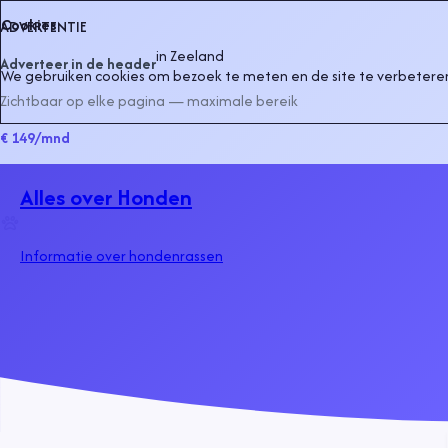
Cookies
ADVERTENTIE
in
Zeeland
Adverteer in de header
We gebruiken cookies om bezoek te meten en de site te verbeteren
Zichtbaar op elke pagina — maximale bereik
€ 149
/mnd
Alles over Honden
Informatie over hondenrassen