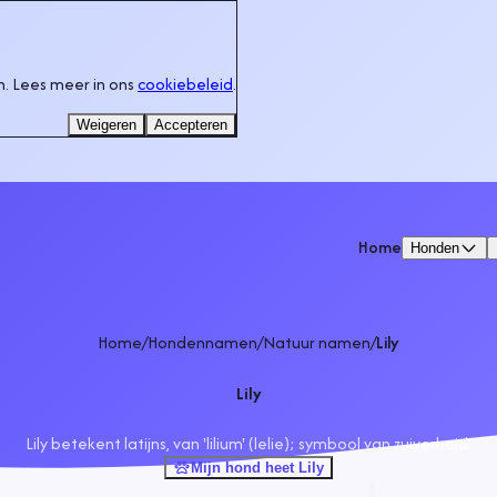
. Lees meer in ons
cookiebeleid
.
Weigeren
Accepteren
Home
Honden
Home
/
Hondennamen
/
Natuur namen
/
Lily
Lily
Lily betekent latijns, van 'lilium' (lelie); symbool van zuiverheid.
Mijn hond heet Lily