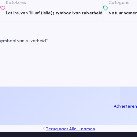
Betekenis
Categorie
Latijns, van 'lilium' (lelie); symbool van zuiverheid
Natuur name
; symbool van zuiverheid".
Adverteren
Terug naar
Alle L-namen