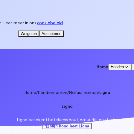
. Lees meer in ons
cookiebeleid
.
Weigeren
Accepteren
Home
Honden
Home
/
Hondennamen
/
Natuur namen
/
Ligna
Ligna
Ligna betekent betekenis hout, natuurlijk en stevig.
Mijn hond heet Ligna