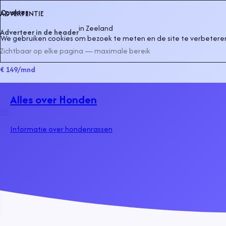
Cookies
ADVERTENTIE
in
Zeeland
Adverteer in de header
We gebruiken cookies om bezoek te meten en de site te verbeteren
Zichtbaar op elke pagina — maximale bereik
€ 149
/mnd
Alles over Honden
Informatie over hondenrassen