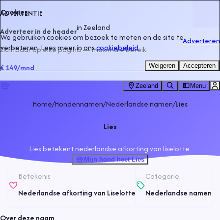
Cookies
ADVERTENTIE
in
Zeeland
Adverteer in de header
We gebruiken cookies om bezoek te meten en de site te
Adverteren
verbeteren. Lees meer in ons
cookiebeleid
.
Zichtbaar op elke pagina — maximale bereik
Weigeren
Accepteren
€ 149
/mnd
Zeeland
Menu
Home
/
Hondennamen
/
Nederlandse namen
/
Lies
Lies
Lies betekent nederlandse afkorting van liselotte.
Mijn hond heet Lies
Betekenis
Categorie
Nederlandse afkorting van Liselotte
Nederlandse namen
Over deze naam