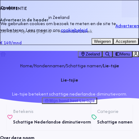
Cookies
ADVERTENTIE
in
Zeeland
Adverteer in de header
We gebruiken cookies om bezoek te meten en de site te
Adverteren
verbeteren. Lees meer in ons
cookiebeleid
.
Zichtbaar op elke pagina — maximale bereik
Weigeren
Accepteren
€ 149
/mnd
Zeeland
Menu
Home
/
Hondennamen
/
Schattige namen
/
Lie-tsjie
Lie-tsjie
Lie-tsjie betekent schattige nederlandse diminutievorm.
Mijn hond heet Lie-tsjie
Betekenis
Categorie
Schattige Nederlandse diminutievorm
Schattige namen
Over deze naam