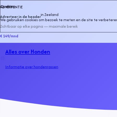
Cookies
ADVERTENTIE
in
Zeeland
Adverteer in de header
We gebruiken cookies om bezoek te meten en de site te verbeteren
Zichtbaar op elke pagina — maximale bereik
€ 149
/mnd
Alles over Honden
Informatie over hondenrassen