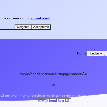
. Lees meer in ons
cookiebeleid
.
Weigeren
Accepteren
Home
Honden
Home
/
Hondennamen
/
Grappige namen
/
LG
LG
LG betekent humoristische afkorting met minimalistische betekenis.
Mijn hond heet LG