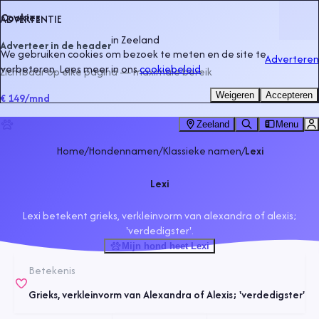
Cookies
ADVERTENTIE
in
Zeeland
Adverteer in de header
We gebruiken cookies om bezoek te meten en de site te
Adverteren
verbeteren. Lees meer in ons
cookiebeleid
.
Zichtbaar op elke pagina — maximale bereik
Weigeren
Accepteren
€ 149
/mnd
Zeeland
Menu
Home
/
Hondennamen
/
Klassieke namen
/
Lexi
Lexi
Lexi betekent grieks, verkleinvorm van alexandra of alexis;
'verdedigster'.
Mijn hond heet Lexi
Betekenis
Grieks, verkleinvorm van Alexandra of Alexis; 'verdedigster'