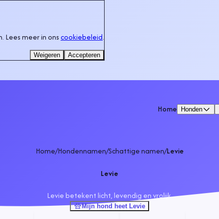
. Lees meer in ons
cookiebeleid
.
Weigeren
Accepteren
Home
Honden
Home
/
Hondennamen
/
Schattige namen
/
Levie
Levie
Levie betekent licht, levendig en vrolijk.
Mijn hond heet Levie