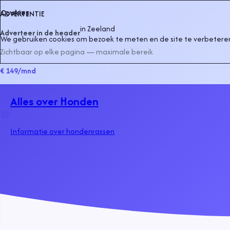
Cookies
ADVERTENTIE
in
Zeeland
Adverteer in de header
We gebruiken cookies om bezoek te meten en de site te verbeteren
Zichtbaar op elke pagina — maximale bereik
€ 149
/mnd
Alles over Honden
Informatie over hondenrassen