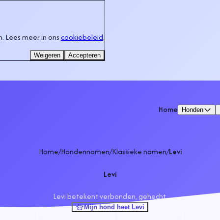
. Lees meer in ons
cookiebeleid
.
Weigeren
Accepteren
Home
Honden
Home
/
Hondennamen
/
Klassieke namen
/
Levi
Levi
Levi betekent verbonden, gehecht.
Mijn hond heet Levi