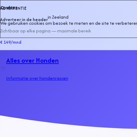
Cookies
ADVERTENTIE
in
Zeeland
Adverteer in de header
We gebruiken cookies om bezoek te meten en de site te verbeteren
Zichtbaar op elke pagina — maximale bereik
€ 149
/mnd
Alles over Honden
Informatie over hondenrassen