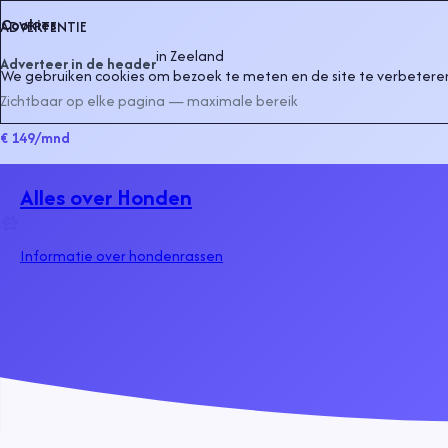
Cookies
ADVERTENTIE
in
Zeeland
Adverteer in de header
We gebruiken cookies om bezoek te meten en de site te verbeteren
Zichtbaar op elke pagina — maximale bereik
€ 149
/mnd
Alles over Honden
Informatie over hondenrassen