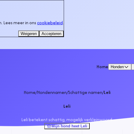
. Lees meer in ons
cookiebeleid
.
Weigeren
Accepteren
Home
Honden
Home
/
Hondennamen
/
Schattige namen
/
Leli
Leli
Leli betekent schattig, mogelijk verkleinwoord.
Mijn hond heet Leli