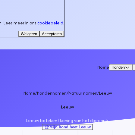
. Lees meer in ons
cookiebeleid
.
Weigeren
Accepteren
Home
Honden
Home
/
Hondennamen
/
Natuur namen
/
Leeuw
Leeuw
Leeuw betekent koning van het dierenrijk.
Mijn hond heet Leeuw