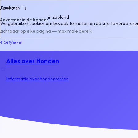
Cookies
ADVERTENTIE
in
Zeeland
Adverteer in de header
We gebruiken cookies om bezoek te meten en de site te verbeteren
Zichtbaar op elke pagina — maximale bereik
€ 149
/mnd
Alles over Honden
Informatie over hondenrassen