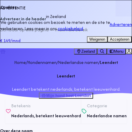
Cookies
ADVERTENTIE
in
Zeeland
Adverteer in de header
We gebruiken cookies om bezoek te meten en de site te
Adverteren
verbeteren. Lees meer in ons
cookiebeleid
.
Zichtbaar op elke pagina — maximale bereik
Weigeren
Accepteren
€ 149
/mnd
Zeeland
Menu
Home
/
Hondennamen
/
Nederlandse namen
/
Leendert
Leendert
Leendert betekent nederlands, betekent leeuwenhard.
Mijn hond heet Leendert
Betekenis
Categorie
Nederlands, betekent leeuwenhard
Nederlandse namen
Over deze naam