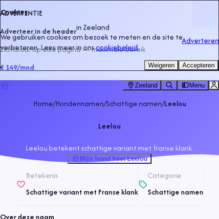
Cookies
ADVERTENTIE
in
Zeeland
Adverteer in de header
We gebruiken cookies om bezoek te meten en de site te
Adverteren
verbeteren. Lees meer in ons
cookiebeleid
.
Zichtbaar op elke pagina — maximale bereik
Weigeren
Accepteren
€ 149
/mnd
Zeeland
Menu
Home
/
Hondennamen
/
Schattige namen
/
Leelou
Leelou
Leelou betekent schattige variant met franse klank.
Mijn hond heet Leelou
Betekenis
Categorie
Schattige variant met Franse klank
Schattige namen
Over deze naam