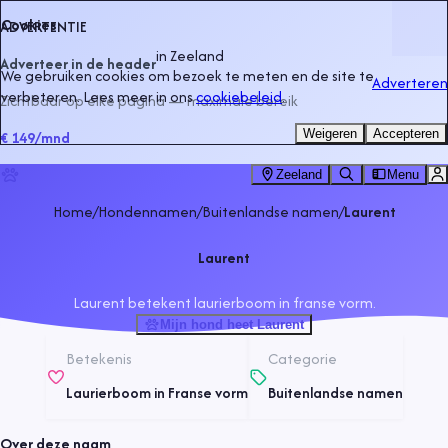
Cookies
ADVERTENTIE
in
Zeeland
Adverteer in de header
We gebruiken cookies om bezoek te meten en de site te
Adverteren
verbeteren. Lees meer in ons
cookiebeleid
.
Zichtbaar op elke pagina — maximale bereik
Weigeren
Accepteren
€ 149
/mnd
Zeeland
Menu
Home
/
Hondennamen
/
Buitenlandse namen
/
Laurent
Laurent
Laurent betekent laurierboom in franse vorm.
Mijn hond heet Laurent
Betekenis
Categorie
Laurierboom in Franse vorm
Buitenlandse namen
Over deze naam