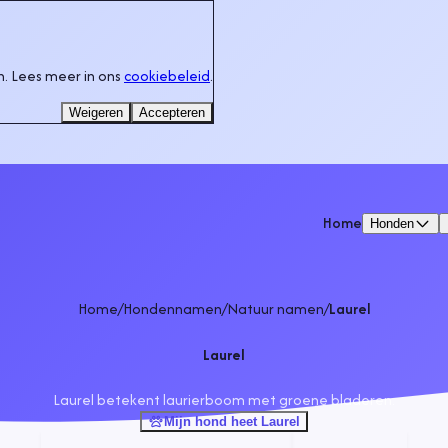
. Lees meer in ons
cookiebeleid
.
Weigeren
Accepteren
Home
Honden
Home
/
Hondennamen
/
Natuur namen
/
Laurel
Laurel
Laurel betekent laurierboom met groene bladeren.
Mijn hond heet Laurel