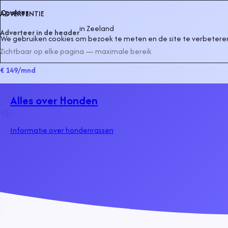
Cookies
ADVERTENTIE
in
Zeeland
Adverteer in de header
We gebruiken cookies om bezoek te meten en de site te verbeteren
Zichtbaar op elke pagina — maximale bereik
€ 149
/mnd
Alles over Honden
Informatie over hondenrassen