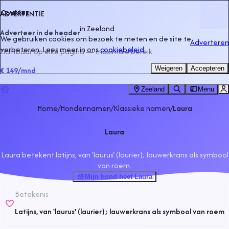
Cookies
ADVERTENTIE
in
Zeeland
Adverteer in de header
We gebruiken cookies om bezoek te meten en de site te
Adverteren
verbeteren. Lees meer in ons
cookiebeleid
.
Zichtbaar op elke pagina — maximale bereik
Weigeren
Accepteren
€ 149
/mnd
Zeeland
Menu
Home
/
Hondennamen
/
Klassieke namen
/
Laura
Laura
Laura betekent latijns, van 'laurus' (laurier); lauwerkrans als symbool
van roem.
Mijn hond heet Laura
Betekenis
Latijns, van 'laurus' (laurier); lauwerkrans als symbool van roem