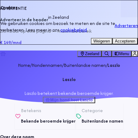
Cookies
ADVERTENTIE
in
Zeeland
Adverteer in de header
We gebruiken cookies om bezoek te meten en de site te
Adverteren
verbeteren. Lees meer in ons
cookiebeleid
.
Zichtbaar op elke pagina — maximale bereik
Weigeren
Accepteren
€ 149
/mnd
Zeeland
Menu
Home
/
Hondennamen
/
Buitenlandse namen
/
Laszlo
Laszlo
Laszlo betekent bekende beroemde krijger.
Mijn hond heet Laszlo
Betekenis
Categorie
Bekende beroemde krijger
Buitenlandse namen
Over deze naam