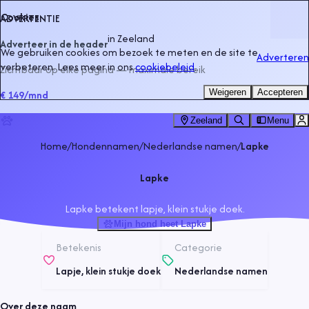
Cookies
ADVERTENTIE
in
Zeeland
Adverteer in de header
We gebruiken cookies om bezoek te meten en de site te
Adverteren
verbeteren. Lees meer in ons
cookiebeleid
.
Zichtbaar op elke pagina — maximale bereik
Weigeren
Accepteren
€ 149
/mnd
Zeeland
Menu
Home
/
Hondennamen
/
Nederlandse namen
/
Lapke
Lapke
Lapke betekent lapje, klein stukje doek.
Mijn hond heet Lapke
Betekenis
Categorie
Lapje, klein stukje doek
Nederlandse namen
Over deze naam