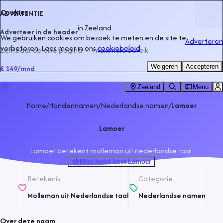
Cookies
ADVERTENTIE
in
Zeeland
Adverteer in de header
We gebruiken cookies om bezoek te meten en de site te
Adverteren
verbeteren. Lees meer in ons
cookiebeleid
.
Zichtbaar op elke pagina — maximale bereik
Weigeren
Accepteren
€ 149
/mnd
Zeeland
Menu
Home
/
Hondennamen
/
Nederlandse namen
/
Lamoer
Lamoer
Lamoer betekent molleman uit nederlandse taal.
Mijn hond heet Lamoer
Betekenis
Categorie
Molleman uit Nederlandse taal
Nederlandse namen
Over deze naam