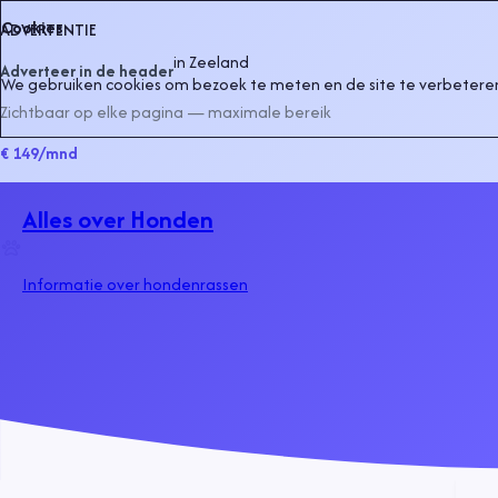
Cookies
ADVERTENTIE
in
Zeeland
Adverteer in de header
We gebruiken cookies om bezoek te meten en de site te verbeteren
Zichtbaar op elke pagina — maximale bereik
€ 149
/mnd
Alles over Honden
Informatie over hondenrassen