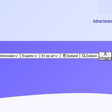
Adverteren
Informatie
Experts
Er op uit
Zeeland
Zoeken
Inloggen
.