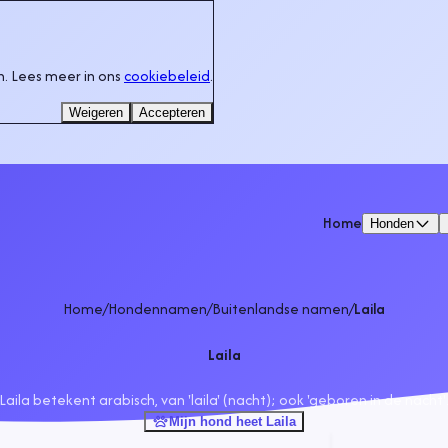
. Lees meer in ons
cookiebeleid
.
Weigeren
Accepteren
Home
Honden
Home
/
Hondennamen
/
Buitenlandse namen
/
Laila
Laila
Laila betekent arabisch, van 'laila' (nacht); ook 'geboren in de nacht'
Mijn hond heet Laila