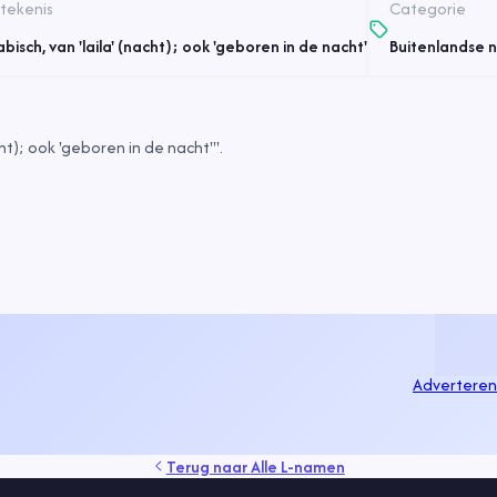
tekenis
Categorie
abisch, van 'laila' (nacht); ook 'geboren in de nacht'
Buitenlandse
t); ook 'geboren in de nacht'".
Adverteren
Terug naar
Alle L-namen