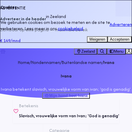
Cookies
ADVERTENTIE
in
Zeeland
Adverteer in de header
We gebruiken cookies om bezoek te meten en de site te
Adverteren
verbeteren. Lees meer in ons
cookiebeleid
.
Zichtbaar op elke pagina — maximale bereik
Weigeren
Accepteren
€ 149
/mnd
Zeeland
Menu
Home
/
Hondennamen
/
Buitenlandse namen
/
Ivana
Ivana
Ivana betekent slavisch, vrouwelijke vorm van ivan; 'god is genadig'.
Mijn hond heet Ivana
Betekenis
Slavisch, vrouwelijke vorm van Ivan; 'God is genadig'
Categorie