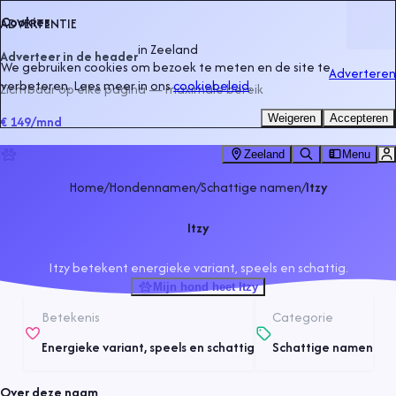
Cookies
ADVERTENTIE
in
Zeeland
Adverteer in de header
We gebruiken cookies om bezoek te meten en de site te
Adverteren
verbeteren. Lees meer in ons
cookiebeleid
.
Zichtbaar op elke pagina — maximale bereik
Weigeren
Accepteren
€ 149
/mnd
Zeeland
Menu
Home
/
Hondennamen
/
Schattige namen
/
Itzy
Itzy
Itzy betekent energieke variant, speels en schattig.
Mijn hond heet Itzy
Betekenis
Categorie
Energieke variant, speels en schattig
Schattige namen
Over deze naam