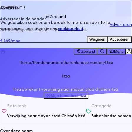
Cookies
ADVERTENTIE
in
Zeeland
Adverteer in de header
We gebruiken cookies om bezoek te meten en de site te
Adverteren
verbeteren. Lees meer in ons
cookiebeleid
.
Zichtbaar op elke pagina — maximale bereik
Weigeren
Accepteren
€ 149
/mnd
Zeeland
Menu
Home
/
Hondennamen
/
Buitenlandse namen
/
Itza
Itza
Itza betekent verwijzing naar mayan stad chichén itzá.
Mijn hond heet Itza
Betekenis
Categorie
Verwijzing naar Mayan stad Chichén Itzá
Buitenlandse namen
Over deze naam