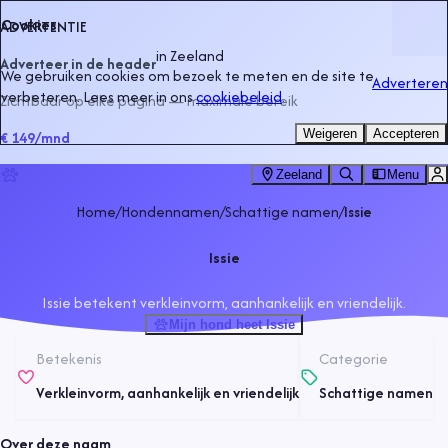
Cookies
ADVERTENTIE
in
Zeeland
Adverteer in de header
We gebruiken cookies om bezoek te meten en de site te
Adverteren
verbeteren. Lees meer in ons
cookiebeleid
.
Zichtbaar op elke pagina — maximale bereik
Weigeren
Accepteren
€ 149
/mnd
Zeeland
Menu
Home
/
Hondennamen
/
Schattige namen
/
Issie
Issie
Issie betekent verkleinvorm, aanhankelijk en vriendelijk.
Mijn hond heet Issie
Betekenis
Categorie
Verkleinvorm, aanhankelijk en vriendelijk
Schattige namen
Over deze naam