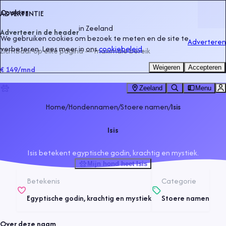
Cookies
ADVERTENTIE
in
Zeeland
Adverteer in de header
We gebruiken cookies om bezoek te meten en de site te
Adverteren
verbeteren. Lees meer in ons
cookiebeleid
.
Zichtbaar op elke pagina — maximale bereik
Weigeren
Accepteren
€ 149
/mnd
Zeeland
Menu
Home
/
Hondennamen
/
Stoere namen
/
Isis
Isis
Isis betekent egyptische godin, krachtig en mystiek.
Mijn hond heet Isis
Betekenis
Categorie
Egyptische godin, krachtig en mystiek
Stoere namen
Over deze naam