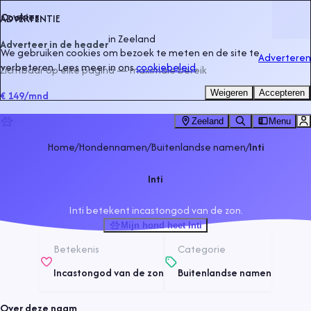
Cookies
ADVERTENTIE
in
Zeeland
Adverteer in de header
We gebruiken cookies om bezoek te meten en de site te
Adverteren
verbeteren. Lees meer in ons
cookiebeleid
.
Zichtbaar op elke pagina — maximale bereik
Weigeren
Accepteren
€ 149
/mnd
Zeeland
Menu
Home
/
Hondennamen
/
Buitenlandse namen
/
Inti
Inti
Inti betekent incastongod van de zon.
Mijn hond heet Inti
Betekenis
Categorie
Incastongod van de zon
Buitenlandse namen
Over deze naam