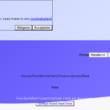
. Lees meer in ons
cookiebeleid
.
Weigeren
Accepteren
Home
Honden
Home
/
Hondennamen
/
Stoere namen
/
Inox
Inox
Inox betekent roestvrijstaal, sterk en duurzaam.
Mijn hond heet Inox