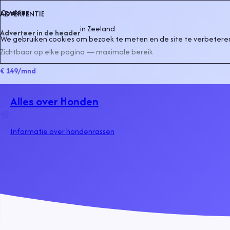
Cookies
ADVERTENTIE
in
Zeeland
Adverteer in de header
We gebruiken cookies om bezoek te meten en de site te verbeteren
Zichtbaar op elke pagina — maximale bereik
€ 149
/mnd
Alles over Honden
Informatie over hondenrassen