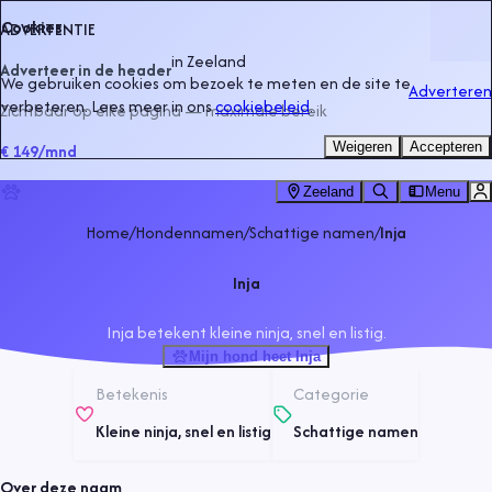
Cookies
ADVERTENTIE
in
Zeeland
Adverteer in de header
We gebruiken cookies om bezoek te meten en de site te
Adverteren
verbeteren. Lees meer in ons
cookiebeleid
.
Zichtbaar op elke pagina — maximale bereik
Weigeren
Accepteren
€ 149
/mnd
Zeeland
Menu
Home
/
Hondennamen
/
Schattige namen
/
Inja
Inja
Inja betekent kleine ninja, snel en listig.
Mijn hond heet Inja
Betekenis
Categorie
Kleine ninja, snel en listig
Schattige namen
Over deze naam